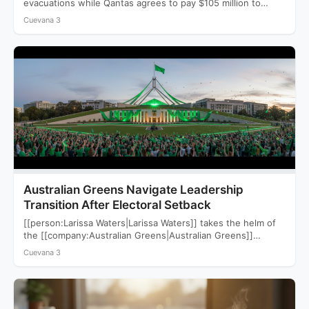
evacuations while Qantas agrees to pay $105 million to
settle a…
Cuevana 3
Australian Greens Navigate Leadership
Transition After Electoral Setback
[[person:Larissa Waters|Larissa Waters]] takes the helm of
the [[company:Australian Greens|Australian Greens]]
following a devastating 2025 election that saw…
Cuevana 3