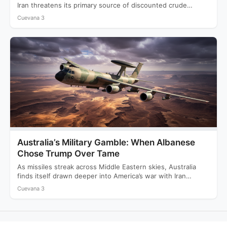
Iran threatens its primary source of discounted crude…
Cuevana 3
Australia’s Military Gamble: When Albanese
Chose Trump Over Tame
As missiles streak across Middle Eastern skies, Australia
finds itself drawn deeper into America’s war with Iran
while…
Cuevana 3