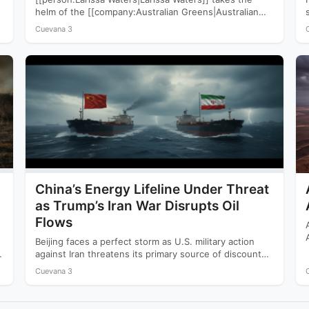
helm of the [[company:Australian Greens|Australian
Greens]] following a devastating 2025 election that
Cuevana 3
saw…
China’s Energy Lifeline Under Threat
as Trump’s Iran War Disrupts Oil
Flows
Beijing faces a perfect storm as U.S. military action
against Iran threatens its primary source of discounted
crude…
Cuevana 3