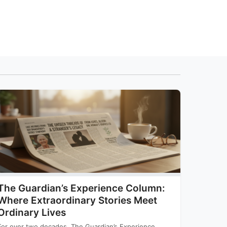
The Guardian’s Experience Column:
Where Extraordinary Stories Meet
Ordinary Lives
For over two decades, The Guardian’s Experience