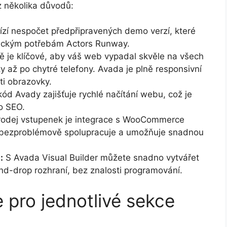
z několika důvodů:
zí nespočet předpřipravených demo verzí, které
ifickým potřebám Actors Runway.
 je klíčové, aby váš web vypadal skvěle na všech
ty až po chytré telefony. Avada je plně responsivní
ti obrazovky.
ód Avady zajišťuje rychlé načítání webu, což je
ro SEO.
rodej vstupenek je integrace s WooCommerce
ezproblémově spolupracuje a umožňuje snadnou
:
S Avada Visual Builder můžete snadno vytvářet
d-drop rozhraní, bez znalosti programování.
 pro jednotlivé sekce