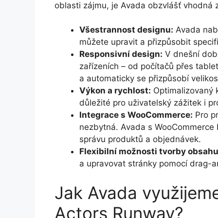
oblasti zájmu, je Avada obzvlášť vhodná 
Všestrannost designu:
Avada nabí
můžete upravit a přizpůsobit spec
Responsivní design:
V dnešní době
zařízeních – od počítačů přes table
a automaticky se přizpůsobí velikos
Výkon a rychlost:
Optimalizovaný k
důležité pro uživatelský zážitek i p
Integrace s WooCommerce:
Pro p
nezbytná. Avada s WooCommerce b
správu produktů a objednávek.
Flexibilní možnosti tvorby obsahu
a upravovat stránky pomocí drag-an
Jak Avada využijeme
Actors Runway?