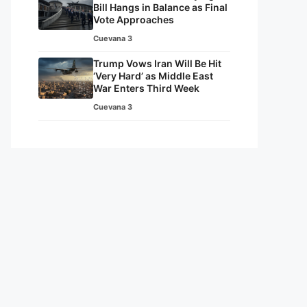
Bill Hangs in Balance as Final
Vote Approaches
Cuevana 3
Trump Vows Iran Will Be Hit
‘Very Hard’ as Middle East
War Enters Third Week
Cuevana 3