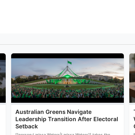
Australian Greens Navigate
Leadership Transition After Electoral
Setback
[[person:Larissa Waters|Larissa Waters]] takes the