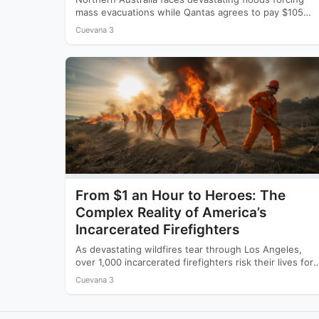
mass evacuations while Qantas agrees to pay $105
million to settle a…
Cuevana 3
From $1 an Hour to Heroes: The
Complex Reality of America’s
Incarcerated Firefighters
As devastating wildfires tear through Los Angeles,
over 1,000 incarcerated firefighters risk their lives for
as little as…
Cuevana 3