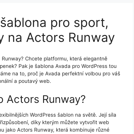
 šablona pro sport,
ky na Actors Runway
s Runway? Chcete platformu, která elegantně
tupenek? Pak je šablona Avada pro WordPress tou
áme na to, proč je Avada perfektní volbou pro váš
onální a poutavý web.
ro Actors Runway?
exibilnějších WordPress šablon na světě. Její síla
přizpůsobení, díky kterým můžete vytvořit web
mu jako Actors Runway, která kombinuje různé