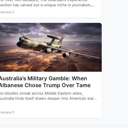
section has carved out a unique niche in journalism,
offering readers…
Cuevana 3
Australia’s Military Gamble: When
Albanese Chose Trump Over Tame
As missiles streak across Middle Eastern skies,
Australia finds itself drawn deeper into America’s war
with Iran while…
Cuevana 3