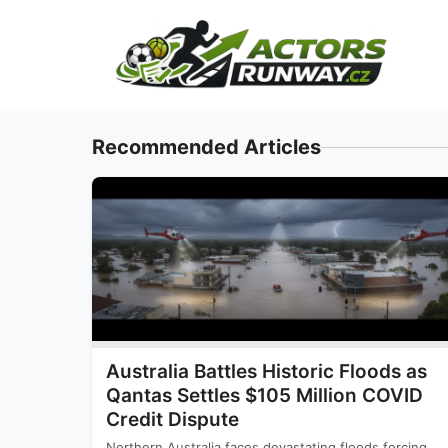
Skip
to
content
Recommended Articles
Australia Battles Historic Floods as
Qantas Settles $105 Million COVID
Credit Dispute
Northern Australia faces devastating floods forcing